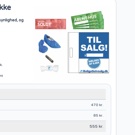
akke
synlighed, og
k.
nt
470 kr.
85 kr.
555 kr.