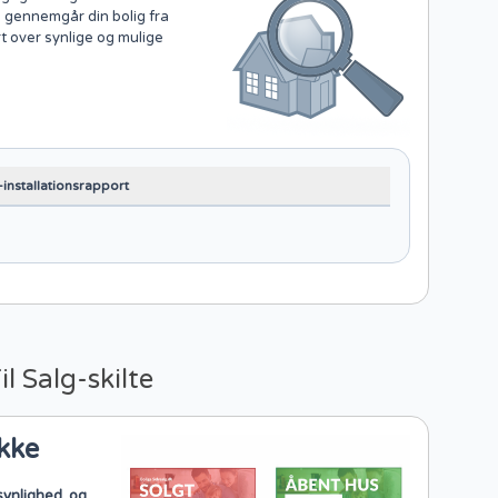
 gennemgår din bolig fra
rt over synlige og mulige
installationsrapport
il Salg-skilte
akke
synlighed, og