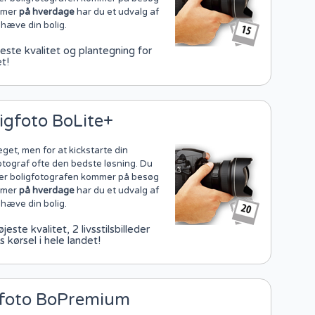
timer
på hverdage
har du et udvalg af
mhæve din bolig.
øjeste kvalitet og plantegning for
et!
igfoto BoLite+
get, men for at kickstarte din
otograf ofte den bedste løsning. Du
efter boligfotografen kommer på besøg
timer
på hverdage
har du et udvalg af
mhæve din bolig.
jeste kvalitet, 2 livsstilsbilleder
s kørsel i hele landet!
gfoto BoPremium