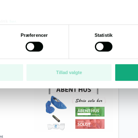
85 kr.
505 kr.
litik
her
.
Præferencer
Statistik
e
ighed, og gør
Tillad valgte
nt