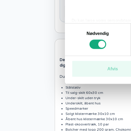
Fragt
Total inkl. moms
Du kan læse vores persondatapo
Samtykkevalg
Nødvendig
Stor villapakk
Denne pakke giver din bolig ekstra synl
dig klar til åbent hus.
Afvis
Du får:
Stålstativ
Til salg-skilt 60x30 cm
Under-skilt uden tryk
Underskilt, åbent hus
Speedmarker
Solgt klistermærke 30x10 cm
Åbent hus klistermærke 30x10 cm
Plast-skoovertræk, 10 par
Bolcher med logo 200 gram, Chokomi