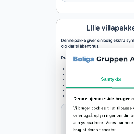
Lille villapakk
Denne pakke giver din bolig ekstra synl
dig klar til åbent hus.
Du får:
Til salg-skilt (evt. til stakit) 60x30 cm
Speedmarker
Samtykke
Solgt klistermærke 30x10 cm
Åbent hus klistermærke 30x10 cm
Plast-skoovertræk, 10 par
Bolcher med logo 200 gram, Chokomi
Denne hjemmeside bruger c
Vi bruger cookies til at tilpasse 
Lille villapakke
deler også oplysninger om din b
analysepartnere. Vores partnere
Pris
brug af deres tjenester.