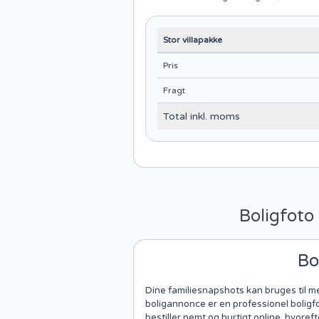
Stor villapakke
Pris
Fragt
Total inkl. moms
Boligfoto 
Bo
Dine familiesnapshots kan bruges til me
boligannonce er en professionel boligf
bestiller nemt og hurtigt online, hvor