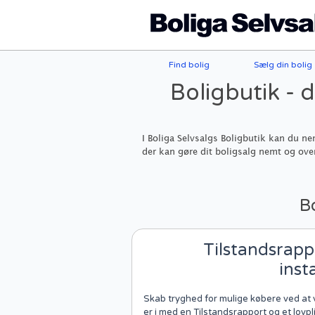
Find bolig
Sælg din bolig
Boligbutik - 
I Boliga Selvsalgs Boligbutik kan du ne
der kan gøre dit boligsalg nemt og ove
B
Tilstandsrapp
inst
Skab tryghed for mulige købere ved at vi
er i med en Tilstandsrapport og et lovp