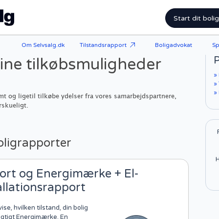
Start dit boli
Om Selvsalg.dk
Tilstandsrapport
Boligadvokat
Sp
P
dine tilkøbsmuligheder
»
» 
»
mt og ligetil tilkøbe ydelser fra vores samarbejdspartnere,
rskueligt.
oligrapporter
H
ort og Energimærke + El-
allationsrapport
se, hvilken tilstand, din bolig
ligtigt Energimærke. En