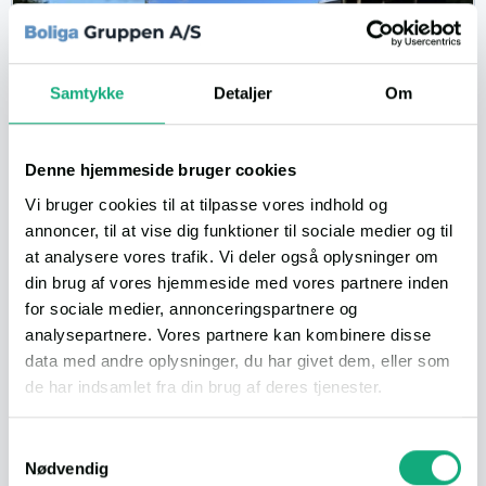
Samtykke
Detaljer
Om
Højtbeliggende sommerhus med panorama havudsigt ud over vesterhavet
Lillehundsvej 12 ., 9800 Hjørring
Denne hjemmeside bruger cookies
Kontantpris:
4.500.000 kr.
96 m²
5 vær.
Vi bruger cookies til at tilpasse vores indhold og
annoncer, til at vise dig funktioner til sociale medier og til
at analysere vores trafik. Vi deler også oplysninger om
din brug af vores hjemmeside med vores partnere inden
for sociale medier, annonceringspartnere og
Se flere
De nyeste af de nyeste
analysepartnere. Vores partnere kan kombinere disse
data med andre oplysninger, du har givet dem, eller som
VILLA
de har indsamlet fra din brug af deres tjenester.
Du kan læse vores persondatapolitik
her
.
Samtykkevalg
Nødvendig