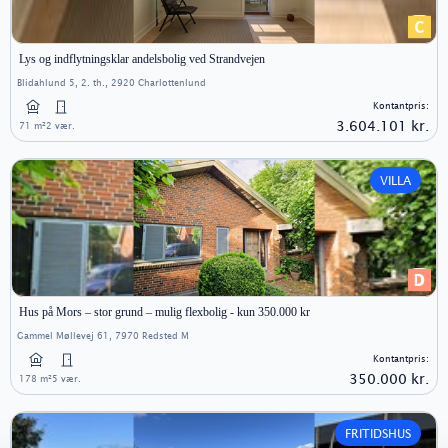
Lys og indflytningsklar andelsbolig ved Strandvejen
Blidahlund 5, 2. th., 2920 Charlottenlund
Kontantpris:
3.604.101 kr.
71 m²
2 vær.
VILLA
Hus på Mors – stor grund – mulig flexbolig - kun 350.000 kr
Gammel Møllevej 61, 7970 Redsted M
Kontantpris:
350.000 kr.
178 m²
5 vær.
FRITIDSHUS