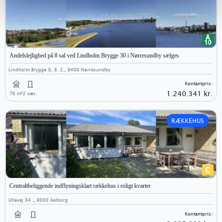
Andelslejlighed på 8 sal ved Lindholm Brygge 30 i Nørresundby sælges
Lindholm Brygge 8, 8. 2., 9400 Nørresundby
Kontantpris:
1.240.341 kr.
76 m²
2 vær.
RÆKKEHUS
Centraltbeliggende indflyningsklart rækkehus i roligt kvarter
Ullavej 34 ., 9000 Aalborg
Kontantpris: