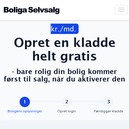
Vis
Sæt din bolig til salg for kun
995
navi
kr./md.
Opret en kladde
helt gratis
- bare rolig din bolig kommer
først til salg, når du aktiverer den
1
2
3
Boligens oplysninger
Opret login
Færdiggør kladde