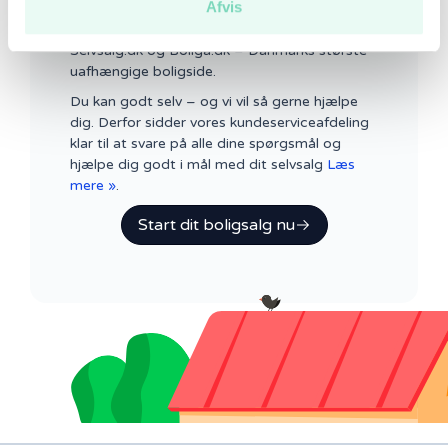
Afvis
Selvsalg – Selvsalg.dk markedsføres den
overfor 1.5+ mio mulige købere på både
Selvsalg.dk og Boliga.dk – Danmarks største
uafhængige boligside.
Du kan godt selv – og vi vil så gerne hjælpe
dig. Derfor sidder vores kundeserviceafdeling
klar til at svare på alle dine spørgsmål og
hjælpe dig godt i mål med dit selvsalg
Læs
mere »
.
Start dit boligsalg nu