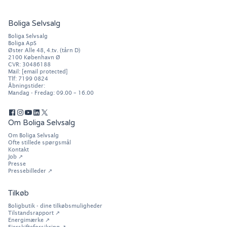
Boliga Selvsalg
Boliga Selvsalg
Boliga ApS
Øster Alle 48, 4.tv. (tårn D)
2100
København Ø
CVR: 30486188
Mail:
[email protected]
Tlf:
7199 0824
Åbningstider:
Mandag - Fredag: 09.00 – 16.00
Om Boliga Selvsalg
Om Boliga Selvsalg
Ofte stillede spørgsmål
Kontakt
Job
↗
Presse
Pressebilleder
↗
Tilkøb
Boligbutik - dine tilkøbsmuligheder
Tilstandsrapport ↗
Energimærke ↗
Ejerskifteforsikring ↗