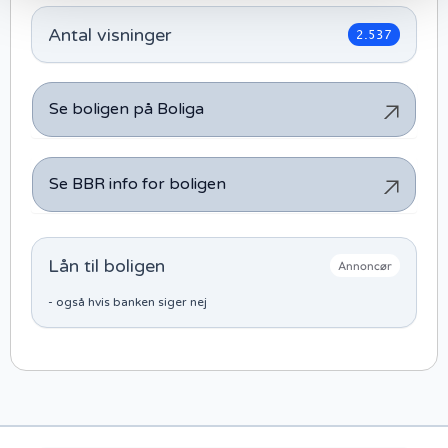
Antal visninger
2.537
Se boligen på Boliga
Se BBR info for boligen
Lån til boligen
Annoncør
- også hvis banken siger nej