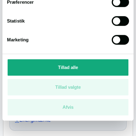
Ejerudgift/md.
2.854
Præferencer
Bolig (BBR)
245 m²
Værelser
10
Statistik
Kælder
0 m²
Grund
736 m²
Marketing
Byggeår
1965
Energimærke
Tillad alle
Økonomi
Tillad valgte
Download dokumenter
Afvis
Salgsopstilling
Energimærke