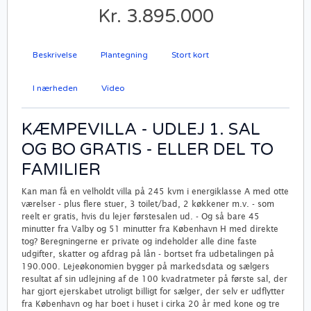
Kr. 3.895.000
Beskrivelse
Plantegning
Stort kort
I nærheden
Video
KÆMPEVILLA - UDLEJ 1. SAL
OG BO GRATIS - ELLER DEL TO
FAMILIER
Kan man få en velholdt villa på 245 kvm i energiklasse A med otte
værelser - plus flere stuer, 3 toilet/bad, 2 køkkener m.v. - som
reelt er gratis, hvis du lejer førstesalen ud. - Og så bare 45
minutter fra Valby og 51 minutter fra København H med direkte
tog? Beregningerne er private og indeholder alle dine faste
udgifter, skatter og afdrag på lån - bortset fra udbetalingen på
190.000. Lejeøkonomien bygger på markedsdata og sælgers
resultat af sin udlejning af de 100 kvadratmeter på første sal, der
har gjort ejerskabet utroligt billigt for sælger, der selv er udflytter
fra København og har boet i huset i cirka 20 år med kone og tre