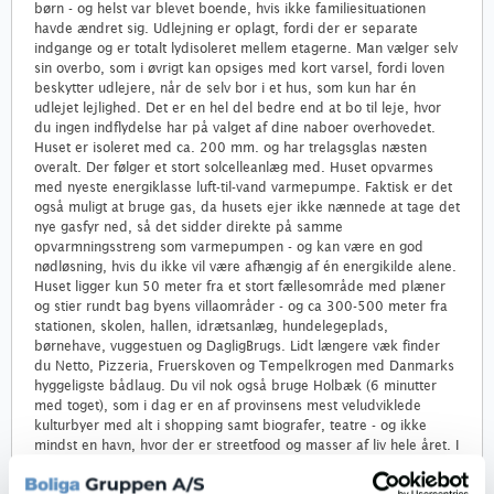
børn - og helst var blevet boende, hvis ikke familiesituationen
havde ændret sig. Udlejning er oplagt, fordi der er separate
indgange og er totalt lydisoleret mellem etagerne. Man vælger selv
sin overbo, som i øvrigt kan opsiges med kort varsel, fordi loven
beskytter udlejere, når de selv bor i et hus, som kun har én
udlejet lejlighed. Det er en hel del bedre end at bo til leje, hvor
du ingen indflydelse har på valget af dine naboer overhovedet.
Huset er isoleret med ca. 200 mm. og har trelagsglas næsten
overalt. Der følger et stort solcelleanlæg med. Huset opvarmes
med nyeste energiklasse luft-til-vand varmepumpe. Faktisk er det
også muligt at bruge gas, da husets ejer ikke nænnede at tage det
nye gasfyr ned, så det sidder direkte på samme
opvarmningsstreng som varmepumpen - og kan være en god
nødløsning, hvis du ikke vil være afhængig af én energikilde alene.
Huset ligger kun 50 meter fra et stort fællesområde med plæner
og stier rundt bag byens villaområder - og ca 300-500 meter fra
stationen, skolen, hallen, idrætsanlæg, hundelegeplads,
børnehave, vuggestuen og DagligBrugs. Lidt længere væk finder
du Netto, Pizzeria, Fruerskoven og Tempelkrogen med Danmarks
hyggeligste bådlaug. Du vil nok også bruge Holbæk (6 minutter
med toget), som i dag er en af provinsens mest veludviklede
kulturbyer med alt i shopping samt biografer, teatre - og ikke
mindst en havn, hvor der er streetfood og masser af liv hele året. I
Holbæk findes også en strand, hvis du da ikke hellere vil benytte
en af de naturskønne strande i Hornsherred eller måske bade i