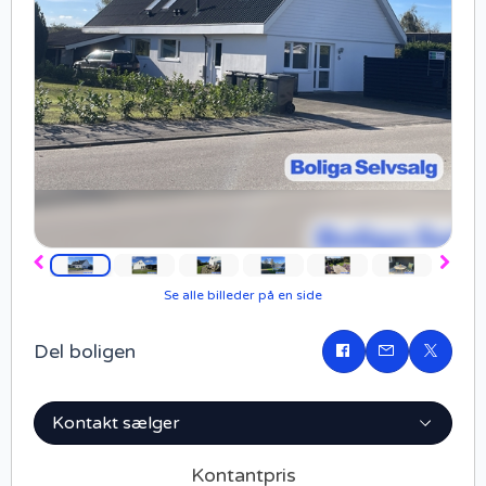
Forrige
Næst
Se alle billeder på en side
Del boligen
Del
på
Facebook
Kontakt sælger
Kontantpris