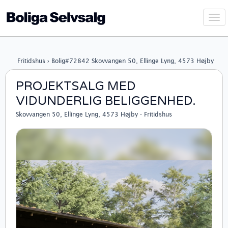
Vis
navi
Fritidshus › Bolig#72842 Skovvangen 50, Ellinge Lyng, 4573 Højby
PROJEKTSALG MED
VIDUNDERLIG BELIGGENHED.
Skovvangen 50, Ellinge Lyng, 4573 Højby - Fritidshus