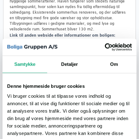
hyggelige sommeraftener. Haven fungerer som stedets naturlige
samlingspunkt, hvor solen kan nydes fra tidlig eftermiddag til
solnedgang. Eksisterende sommerhus renoveres, og der udføres
en tilbygning med fire gode værelser og stor opholdsstue.
Tilbygningen udføres i gedigne materialer, og med lyse og
velisolerede rum. Sommerhuset bliver 130 m2.
Link til anden webside eller informationer om boligen:
Se boligen på Boliga.dk
Lån til boligen
ANNONCØR
Samtykke
Detaljer
Om
Bliv boligklar på 2 timer
Denne hjemmeside bruger cookies
Info
FRITIDSHUS
Vi bruger cookies til at tilpasse vores indhold og
Udbetaling
190.000,-
annoncer, til at vise dig funktioner til sociale medier og til
at analysere vores trafik. Vi deler også oplysninger om
Ejerudgift/md.
324
din brug af vores hjemmeside med vores partnere inden
Bolig (BBR)
130 m²
for sociale medier, annonceringspartnere og
Værelser
6
analysepartnere. Vores partnere kan kombinere disse
Kælder
0 m²