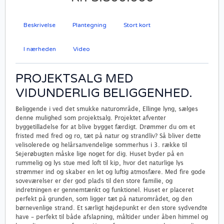
Beskrivelse
Plantegning
Stort kort
I nærheden
Video
PROJEKTSALG MED
VIDUNDERLIG BELIGGENHED.
Beliggende i ved det smukke naturområde, Ellinge lyng, sælges
denne mulighed som projektsalg. Projektet afventer
byggetilladelse for at blive bygget færdigt. Drømmer du om et
fristed med fred og ro, tæt på natur og strandliv? Så bliver dette
velisolerede og helårsanvendelige sommerhus i 3. række til
Sejerøbugten måske lige noget for dig. Huset byder på en
rummelig og lys stue med loft til kip, hvor det naturlige lys
strømmer ind og skaber en let og luftig atmosfære. Med fire gode
soveværelser er der god plads til den store familie, og
indretningen er gennemtænkt og funktionel. Huset er placeret
perfekt på grunden, som ligger tæt på naturområdet, og den
børnevenlige strand. Et særligt højdepunkt er den store sydvendte
have – perfekt til både afslapning, måltider under åben himmel og