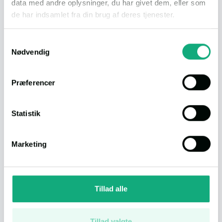
data med andre oplysninger, du har givet dem, eller som
Grund
1.520 m²
de har indsamlet fra din brug af deres tjenester.
Byggeår
1983
Energimærke
Du kan læse vores persondatapolitik
her
.
Samtykkevalg
Nødvendig
Økonomi
Præferencer
Download dokumenter
Statistik
Salgsopstilling
Marketing
Antal visninger
3.014
Tillad alle
Se boligen på Boliga
Tillad valgte