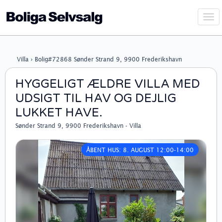
Vis
navi
Villa › Bolig#72868 Sønder Strand 9, 9900 Frederikshavn
HYGGELIGT ÆLDRE VILLA MED
UDSIGT TIL HAV OG DEJLIG
LUKKET HAVE.
Sønder Strand 9, 9900 Frederikshavn - Villa
ÅBENT HUS: 8. AUGUST 12:00-14:00