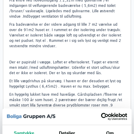
Fra entre ved hovedindgang .( 2,32m med gulvvarme ) er
indgangen til velfungerende badeværelse ( 5,6m2) med toilet
/bruser/ vaskesøjle. Ligeledes med gulvvarme. Lille østvendt
vindue .Indbygget ventilation til udluftning.
Fra badeværelse er der videre adgang til lille 7 m2 værelse ud
over de 91m2 huset er. I rummet er der isolering under trægulv.
Værelset er isoleret både vægge loft og udvendigt er der isoleret
og net pudset. Nyt el . Rummet er i sig selv lyst og venligt med 2
vestvendte mindre vinduer.
Der er papiruld i vægge. Loftet er efterisoleret. Taget er eternit
men intakt /med udluftningshætter. Udenfor et stort udhus/skur
det er ikke er isoleret. Der er lys og skurdør med lås.
Et lille vægdrivhus på skurvæg. I haven er der desuden et lyst og
hyggeligt Lysthus ( 6,45m2) . Haven er nu max. bebygget.
En hyggelig lukket have med havelåge. Gårdspladsen /fliserne er
måske 100 år som huset. 2 pæretræer der bærer dejlig frugt /et
smukt stort lilla Syrentræ diverse prydblomster roser mm .9
plantekasser/4 terrasser eller hygge kroge. Udendørs tørrestativ
mm.
, Der er dejlig lukket garage med ny el og vandhane. Udvendig
Samtykke
Detaljer
Om