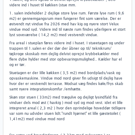
videre ind i huset til køkken (stue mm.
1. salen indeholder 2 dejlige store lyse rum. Første lyse rum ( 9,6
m2) er gennemgangsrum men fungerer fint som værelse. Der er
østvendt nyt vindue fra 2026 med hav kig og nyere stort Velux
vindue mod syd. Videre ind til næste rum findes yderligere et stort
lyst soveværelse ( 14,2 m2) med vestvendt vindue.
Fra areal i stueplan føres videre ind i huset. I stueetagen og under
trappen til 1.salen er der dør der åbner op til/ teknikrum/
tøjkroge skoskab mm dejlig delvist oprejst krybbekælder med
flere dybe hylder med stor opbevaringsmulighed.. Kælder har el
og er tør.
Stuetagen er der lille køkken ( 3,5 m2) med bordplads/vask og
opvaskemaskine. Vindue mod nord giver fin udsigt til dejlig have
hvor der er vestvendt terrasse. Modsat væg findes køle/frys skab
samt nyere integrationskomfur /emhætte.
Skøn stor stuen ( 33m2) med trægulve og dejligt lysindfald fra
vinduer dels mod øst ( havkig ) mod syd og mod vest. idet et lille
integreret areal ( 2,3 m2 ) hvor den oprindelige hoveddør tidligere
var som nu udvider stuen lidt."rundt hjørnet" et lille gæstetoilet (
1,41m2) med vindue mod nord