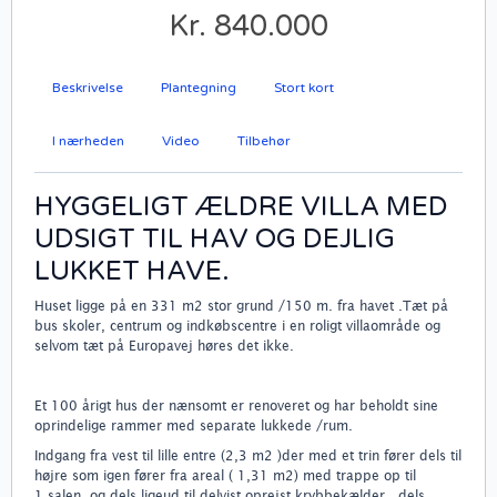
Kr. 840.000
Beskrivelse
Plantegning
Stort kort
I nærheden
Video
Tilbehør
HYGGELIGT ÆLDRE VILLA MED
UDSIGT TIL HAV OG DEJLIG
LUKKET HAVE.
Huset ligge på en 331 m2 stor grund /150 m. fra havet .Tæt på
bus skoler, centrum og indkøbscentre i en roligt villaområde og
selvom tæt på Europavej høres det ikke.
Et 100 årigt hus der nænsomt er renoveret og har beholdt sine
oprindelige rammer med separate lukkede /rum.
Indgang fra vest til lille entre (2,3 m2 )der med et trin fører dels til
højre som igen fører fra areal ( 1,31 m2) med trappe op til
1.salen, og dels ligeud til delvist oprejst krybbekælder , dels