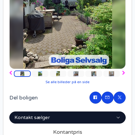
Forrige
Næst
Se alle billeder på en side
Del boligen
Del
på
Facebook
Kontakt sælger
Kontantpris