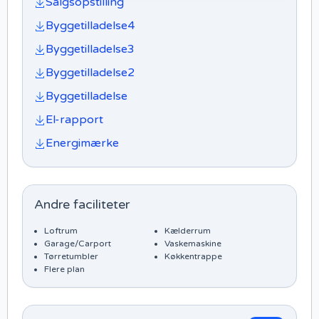
Salgsopstilling
Byggetilladelse4
Byggetilladelse3
Byggetilladelse2
Byggetilladelse
El-rapport
Energimærke
Andre faciliteter
Loftrum
Kælderrum
Garage/Carport
Vaskemaskine
Tørretumbler
Køkkentrappe
Flere plan