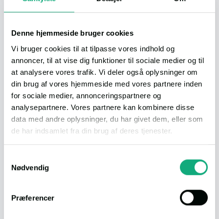
frostfri vandhave i have.
Huset fik flagstang i 2024.
. Et dejligt hyggeligt hus der trods det stadig kun er opgraderet
Denne hjemmeside bruger cookies
2026 fra energimærke G til D men 17 point fra C .
Vi bruger cookies til at tilpasse vores indhold og
El rapport udarbejdet i 2026 ligeså fin og efterfølgende
annoncer, til at vise dig funktioner til sociale medier og til
udbedret.. Det er et hus med mange muligheder.
at analysere vores trafik. Vi deler også oplysninger om
din brug af vores hjemmeside med vores partnere inden
Kom og kig.
for sociale medier, annonceringspartnere og
Link til anden webside eller informationer om boligen:
analysepartnere. Vores partnere kan kombinere disse
Se boligen på Boliga.dk
data med andre oplysninger, du har givet dem, eller som
de har indsamlet fra din brug af deres tjenester.
Beregn boliglån
ANNONCØR
Få hjælp og vejledning til finansiering af dine drømme
Du kan læse vores persondatapolitik
her
.
Samtykkevalg
Nødvendig
Info
VILLA
Præferencer
Udbetaling
45.000,-