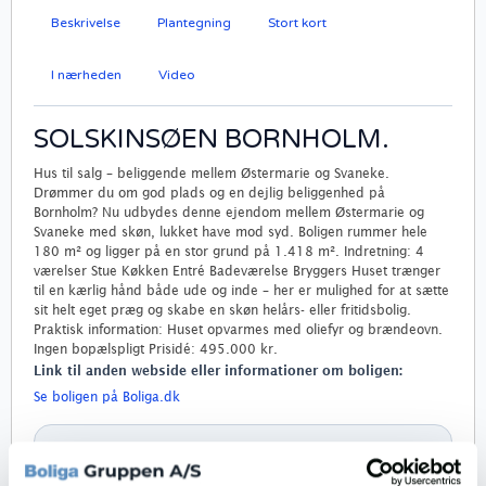
Beskrivelse
Plantegning
Stort kort
I nærheden
Video
SOLSKINSØEN BORNHOLM.
Hus til salg – beliggende mellem Østermarie og Svaneke.
Drømmer du om god plads og en dejlig beliggenhed på
Bornholm? Nu udbydes denne ejendom mellem Østermarie og
Svaneke med skøn, lukket have mod syd. Boligen rummer hele
180 m² og ligger på en stor grund på 1.418 m². Indretning: 4
værelser Stue Køkken Entré Badeværelse Bryggers Huset trænger
til en kærlig hånd både ude og inde – her er mulighed for at sætte
sit helt eget præg og skabe en skøn helårs- eller fritidsbolig.
Praktisk information: Huset opvarmes med oliefyr og brændeovn.
Ingen bopælspligt Prisidé: 495.000 kr.
Link til anden webside eller informationer om boligen:
Se boligen på Boliga.dk
Lån til boligen
ANNONCØR
Bliv boligklar på 2 timer