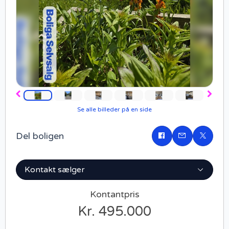
Forrige
Næst
Se alle billeder på en side
Del boligen
Del
på
Facebook
Kontakt sælger
Kontantpris
Kr. 495.000