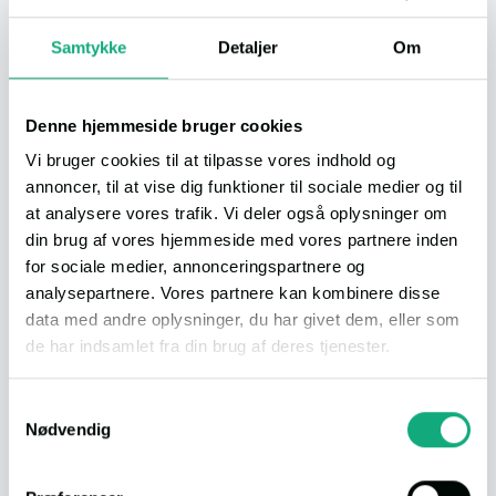
Samtykke
Detaljer
Om
Info
LANDEJENDOM
Udbetaling
25.000,-
Denne hjemmeside bruger cookies
Bolig (BBR)
180 m²
Vi bruger cookies til at tilpasse vores indhold og
Værelser
8
annoncer, til at vise dig funktioner til sociale medier og til
Grund
1.418 m²
at analysere vores trafik. Vi deler også oplysninger om
Byggeår
1900
din brug af vores hjemmeside med vores partnere inden
for sociale medier, annonceringspartnere og
Energimærke
analysepartnere. Vores partnere kan kombinere disse
data med andre oplysninger, du har givet dem, eller som
de har indsamlet fra din brug af deres tjenester.
Download dokumenter
Du kan læse vores persondatapolitik
her
.
Samtykkevalg
Nødvendig
Salgsopstilling
El-rapport