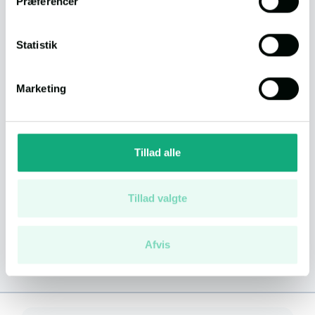
Præferencer
Tilstandsrapport
Statistik
Antal visninger
1.942
Marketing
Se boligen på Boliga
Tillad alle
Lån til boligen
Annoncør
Tillad valgte
- også hvis banken siger nej
Afvis