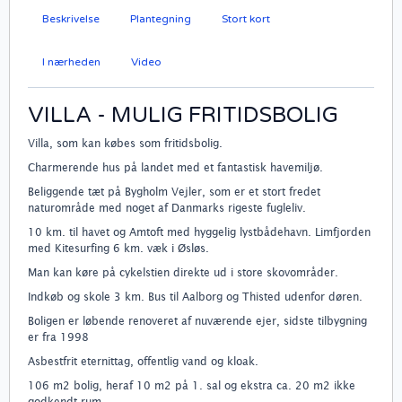
Beskrivelse
Plantegning
Stort kort
I nærheden
Video
VILLA - MULIG FRITIDSBOLIG
Villa, som kan købes som fritidsbolig.
Charmerende hus på landet med et fantastisk havemiljø.
Beliggende tæt på Bygholm Vejler, som er et stort fredet
naturområde med noget af Danmarks rigeste fugleliv.
10 km. til havet og Amtoft med hyggelig lystbådehavn. Limfjorden
med Kitesurfing 6 km. væk i Øsløs.
Man kan køre på cykelstien direkte ud i store skovområder.
Indkøb og skole 3 km. Bus til Aalborg og Thisted udenfor døren.
Boligen er løbende renoveret af nuværende ejer, sidste tilbygning
er fra 1998
Asbestfrit eternittag, offentlig vand og kloak.
106 m2 bolig, heraf 10 m2 på 1. sal og ekstra ca. 20 m2 ikke
godkendt rum.