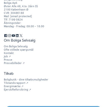
Boliga ApS
Øster Alle 48, 4.tv. (tårn D)
2100
København Ø
CVR: 30486188
Mail:
[email protected]
Tlf:
7199 0824
Åbningstider:
Mandag - Fredag: 09.00 – 16.00
Om Boliga Selvsalg
Om Boliga Selvsalg
Ofte stillede spørgsmål
Kontakt
Job
↗
Presse
Pressebilleder
↗
Tilkøb
Boligbutik - dine tilkøbsmuligheder
Tilstandsrapport ↗
Energimærke ↗
Ejerskifteforsikring ↗