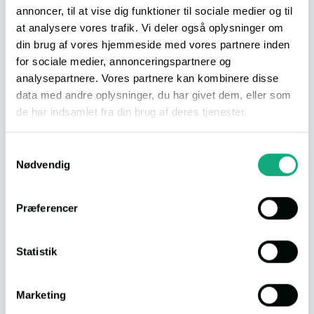
Link til anden webside eller informationer om boligen:
annoncer, til at vise dig funktioner til sociale medier og til
Se boligen på Boliga.dk
at analysere vores trafik. Vi deler også oplysninger om
din brug af vores hjemmeside med vores partnere inden
Lån til boligen
ANNONCØR
for sociale medier, annonceringspartnere og
Bliv boligklar på 2 timer
analysepartnere. Vores partnere kan kombinere disse
data med andre oplysninger, du har givet dem, eller som
de har indsamlet fra din brug af deres tjenester.
Info
FRITIDSHUS
Du kan læse vores persondatapolitik
her
.
Samtykkevalg
Udbetaling
25.000,-
Nødvendig
Bolig (BBR)
106 m²
Værelser
4
Præferencer
Grund
1.033 m²
Byggeår
1792
Statistik
Marketing
Download dokumenter