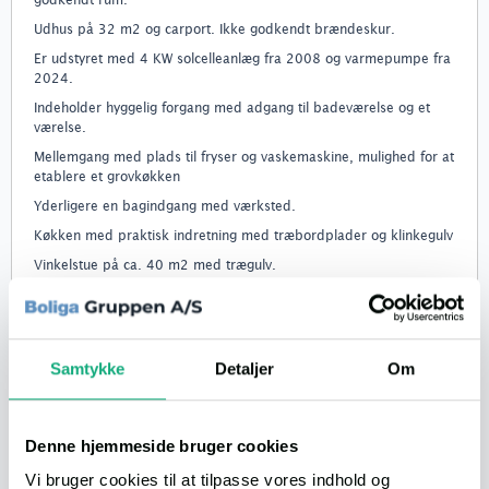
Udhus på 32 m2 og carport. Ikke godkendt brændeskur.
Er udstyret med 4 KW solcelleanlæg fra 2008 og varmepumpe fra
2024.
Indeholder hyggelig forgang med adgang til badeværelse og et
værelse.
Mellemgang med plads til fryser og vaskemaskine, mulighed for at
etablere et grovkøkken
Yderligere en bagindgang med værksted.
Køkken med praktisk indretning med træbordplader og klinkegulv
Vinkelstue på ca. 40 m2 med trægulv.
Nyere brændeovn med fedtsten og varmepumpe giver billig
opvarmning.
Resten af huset har elvarme.
Samtykke
Detaljer
Om
Huset sælges umøbleret.
Pris: kr. 450.000
Denne hjemmeside bruger cookies
Henvendelse: 40306346 eller
[email protected]
Vi bruger cookies til at tilpasse vores indhold og