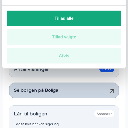
Salgsopstilling
Tillad alle
Andre faciliteter
Tillad valgte
Internet
Eget værksted
Garage/Carport
Egen parkering
Afvis
Antal visninger
1.612
Se boligen på Boliga
Lån til boligen
Annoncør
- også hvis banken siger nej