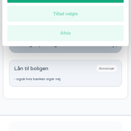
Tillad valgte
Antal visninger
1.092
Afvis
Se boligen på Boliga
Lån til boligen
Annoncør
- også hvis banken siger nej