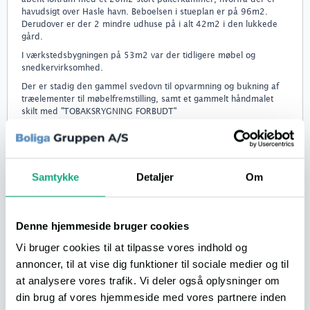
havudsigt over Hasle havn. Beboelsen i stueplan er på 96m2.
Derudover er der 2 mindre udhuse på i alt 42m2 i den lukkede
gård.
I værkstedsbygningen på 53m2 var der tidligere møbel og
snedkervirksomhed.
Der er stadig den gammel svedovn til opvarmning og bukning af
træelementer til møbelfremstilling, samt et gammelt håndmalet
skilt med "TOBAKSRYGNING FORBUDT"
Ejendommen trænger til en gang maling, men er af mureren
gennemgået og repareret for revner og småskader.
Grunden består af 2 matrikler, 11b (211m2) og 11c (87m2) med
haven i alt på 298 m2.
Samtykke
Detaljer
Om
Link til anden webside eller informationer om boligen:
Se boligen på Boliga.dk
Denne hjemmeside bruger cookies
Lån til boligen
Vi bruger cookies til at tilpasse vores indhold og
ANNONCØR
Bliv boligklar på 2 timer
annoncer, til at vise dig funktioner til sociale medier og til
at analysere vores trafik. Vi deler også oplysninger om
din brug af vores hjemmeside med vores partnere inden