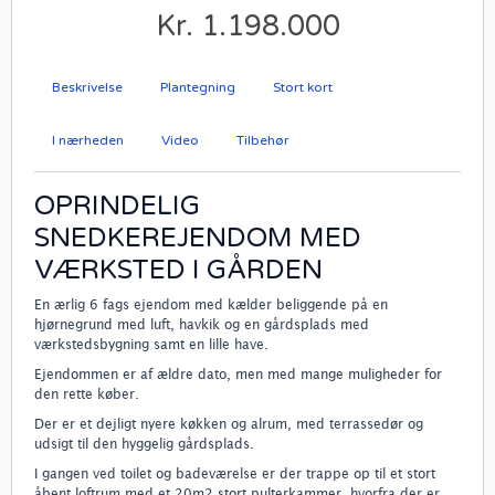
Kr. 1.198.000
Beskrivelse
Plantegning
Stort kort
I nærheden
Video
Tilbehør
OPRINDELIG
SNEDKEREJENDOM MED
VÆRKSTED I GÅRDEN
En ærlig 6 fags ejendom med kælder beliggende på en
hjørnegrund med luft, havkik og en gårdsplads med
værkstedsbygning samt en lille have.
Ejendommen er af ældre dato, men med mange muligheder for
den rette køber.
Der er et dejligt nyere køkken og alrum, med terrassedør og
udsigt til den hyggelig gårdsplads.
I gangen ved toilet og badeværelse er der trappe op til et stort
åbent loftrum med et 20m2 stort pulterkammer, hvorfra der er