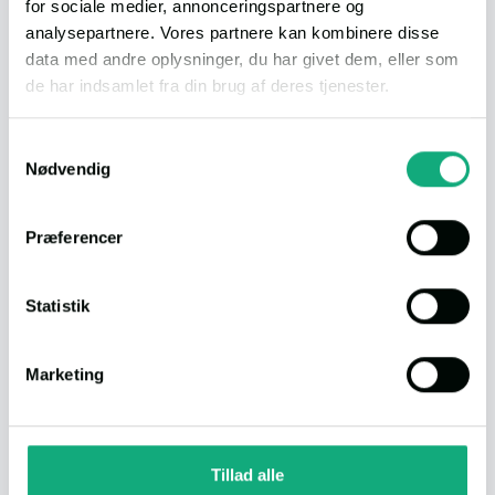
for sociale medier, annonceringspartnere og
Info
RÆKKEHUS
analysepartnere. Vores partnere kan kombinere disse
Udbetaling
60.000,-
data med andre oplysninger, du har givet dem, eller som
Bolig (BBR)
96 m²
de har indsamlet fra din brug af deres tjenester.
Værelser
5
Du kan læse vores persondatapolitik
her
.
Kælder
24 m²
Samtykkevalg
Nødvendig
Grund
298 m²
Byggeår
1881
Præferencer
Statistik
Download dokumenter
Salgsopstilling
Marketing
Andre faciliteter
Tillad alle
Loftrum
Kælderrum