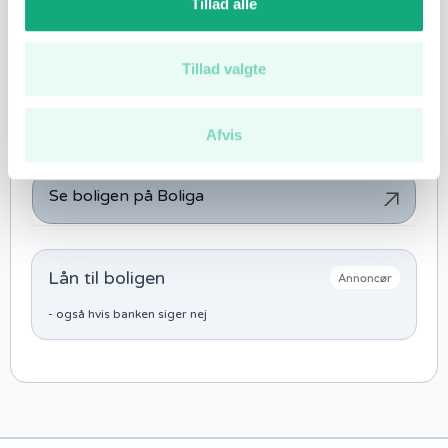
Tillad alle
Internet
Loftrum
Egen parkering
Tillad valgte
Antal visninger
1.364
Afvis
Se boligen på Boliga
Lån til boligen
Annoncør
- også hvis banken siger nej