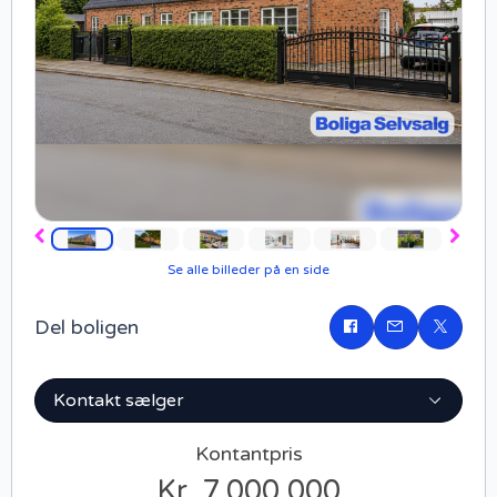
Forrige
Næst
Se alle billeder på en side
Del boligen
Del
på
Facebook
Kontakt sælger
Kontantpris
Kr. 7.000.000