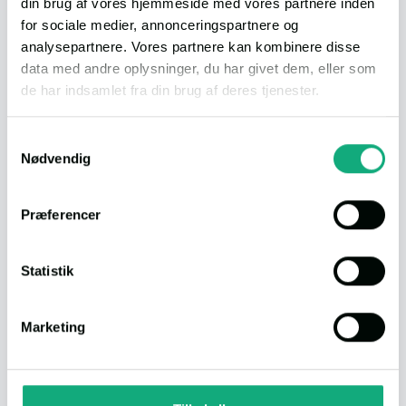
din brug af vores hjemmeside med vores partnere inden
Udbetaling
350.000,-
for sociale medier, annonceringspartnere og
Ejerudgift/md.
6.314
analysepartnere. Vores partnere kan kombinere disse
Bolig (BBR)
154 m²
data med andre oplysninger, du har givet dem, eller som
Værelser
4
de har indsamlet fra din brug af deres tjenester.
Byggeår
2015
Du kan læse vores persondatapolitik
her
.
Energimærke
Samtykkevalg
Nødvendig
Økonomi
Præferencer
Statistik
Download dokumenter
Salgsopstilling
Marketing
Andre faciliteter