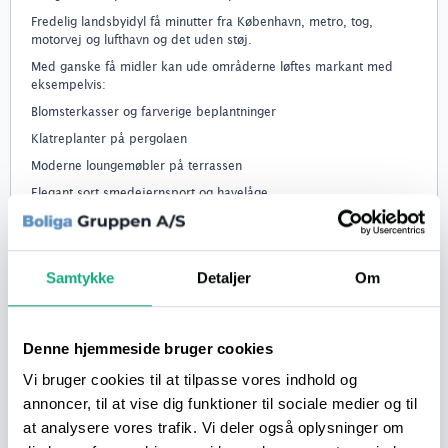
Fredelig landsbyidyl få minutter fra København, metro, tog,
motorvej og lufthavn og det uden støj.
Med ganske få midler kan ude områderne løftes markant med
eksempelvis:
Blomsterkasser og farverige beplantninger
Klatreplanter på pergolaen
Moderne loungemøbler på terrassen
Elegant sort smedejernsport og havelåge
Ring til Morten på 22201974 for en fremvisning
Link til anden webside eller informationer om boligen:
Se boligen på Boliga.dk
Samtykke
Detaljer
Om
Lån til boligen
ANNONCØR
Denne hjemmeside bruger cookies
Bliv boligklar på 2 timer
Vi bruger cookies til at tilpasse vores indhold og
annoncer, til at vise dig funktioner til sociale medier og til
Info
at analysere vores trafik. Vi deler også oplysninger om
VILLA