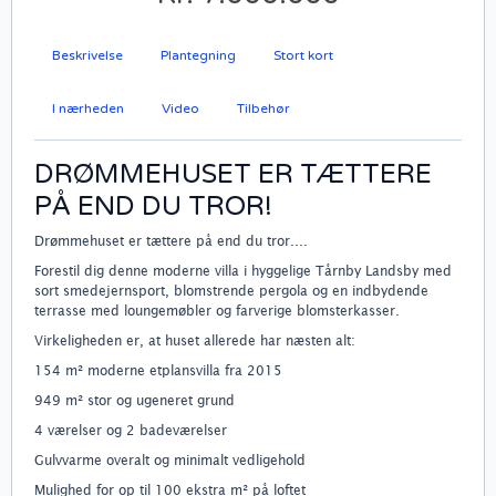
Beskrivelse
Plantegning
Stort kort
I nærheden
Video
Tilbehør
DRØMMEHUSET ER TÆTTERE
PÅ END DU TROR!
Drømmehuset er tættere på end du tror....
Forestil dig denne moderne villa i hyggelige Tårnby Landsby med
sort smedejernsport, blomstrende pergola og en indbydende
terrasse med loungemøbler og farverige blomsterkasser.
Virkeligheden er, at huset allerede har næsten alt:
154 m² moderne etplansvilla fra 2015
949 m² stor og ugeneret grund
4 værelser og 2 badeværelser
Gulvvarme overalt og minimalt vedligehold
Mulighed for op til 100 ekstra m² på loftet