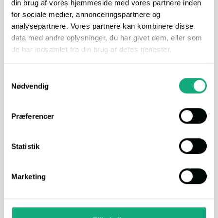
din brug af vores hjemmeside med vores partnere inden
Opret din boligannonce
for sociale medier, annonceringspartnere og
Upload billeder, skriv en beskrivelse og sæt din pris. Det tager under 10 minutter.
analysepartnere. Vores partnere kan kombinere disse
2
data med andre oplysninger, du har givet dem, eller som
de har indsamlet fra din brug af deres tjenester.
Din bolig bliver vist til tusindvis af købere
Du får maksimal eksponering på både Boliga.dk, Dingeo.dk og Selvsalg.dk –
Du kan læse vores persondatapolitik
her
.
Samtykkevalg
Danmarks mest brugte boligunivers.
Nødvendig
3
Præferencer
Vi hjælper dig hele vejen
Vores kundeservice og juridiske rådgivere sidder klar til at guide dig fra start til salg.
Statistik
Start dit boligsalg nu
Marketing
Det siger kunderne