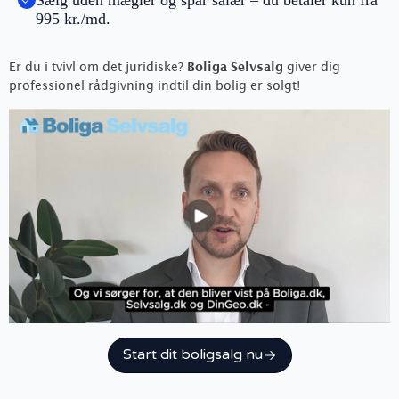
Sælg uden mægler og spar salær – du betaler kun fra
995 kr./md.
Er du i tvivl om det juridiske?
Boliga Selvsalg
giver dig
professionel rådgivning indtil din bolig er solgt!
Start dit boligsalg nu